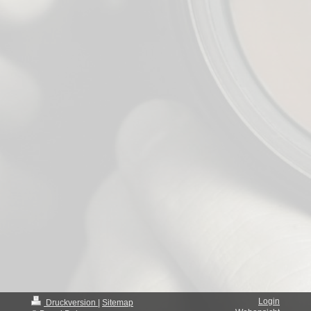
Login
Druckversion
|
Sitemap